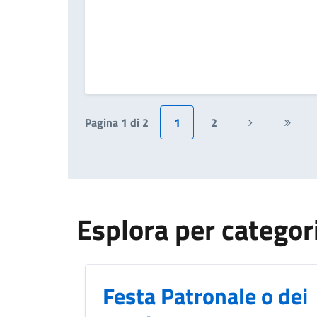
Pagina 1 di 2
1
2
Pagina
Ultim
successiva
pagin
Esplora per categor
Festa Patronale o dei