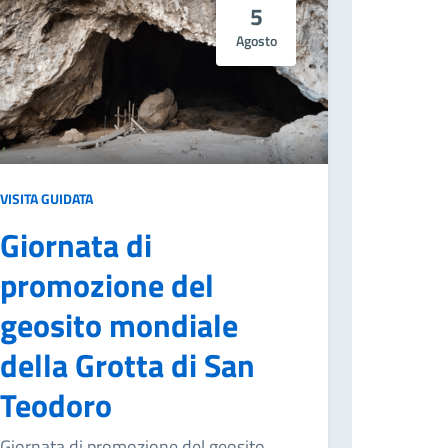
5
Agosto
VISITA GUIDATA
Giornata di
promozione del
geosito mondiale
della Grotta di San
Teodoro
Giornata di promozione del geosito