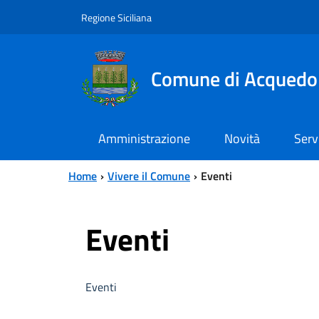
Vai al contenuto principale
Vai al menu principale
Regione Siciliana
Comune di Acquedol
Amministrazione
Novità
Serv
Home
Vivere il Comune
Eventi
Eventi
Eventi