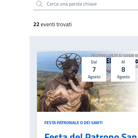
Cerca una parola chiave
22
eventi trovati
Dal
Al
7
8
Agosto
Agosto
FESTA PATRONALE O DEI SANTI
Festa del Patrono San