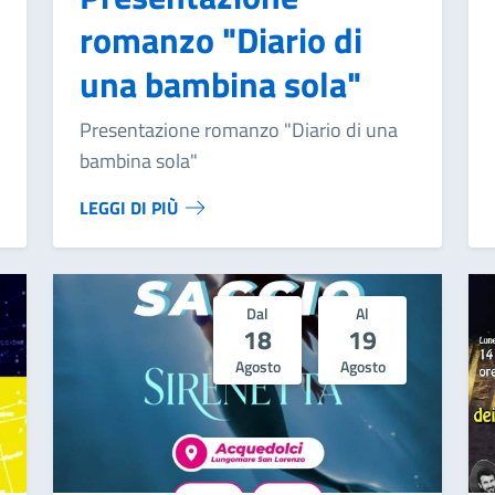
romanzo "Diario di
una bambina sola"
Presentazione romanzo "Diario di una
bambina sola"
LEGGI DI PIÙ
Dal
Al
18
19
Agosto
Agosto