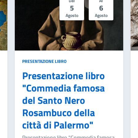
Dal
Al
5
6
Agosto
Agosto
PRESENTAZIONE LIBRO
Presentazione libro
"Commedia famosa
del Santo Nero
Rosambuco della
città di Palermo"
Presentazione libro "Commedia famosa