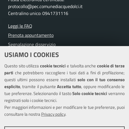
protocollo@pec.comunediacquedolci.it
Centralino unico: 0941731116
Leggi le FAQ
Prenota appuntamento
Segnalazione disservizio
USIAMO I COOKIES
Richiesta assistenza
Questo sito utilizza
cookie tecnici
e talvolta anche
cookie di terze
Amministrazione trasparente
parti
che potrebbero raccogliere i tuoi dati a fini di profilazione;
Informativa privacy
questi ultimi possono essere installati
solo con il tuo consenso
Note legali
esplicito
, tramite il pulsante
Accetta tutto
, oppure modificando le
tue preferenze. Selezionando il tasto
Solo cookie tecnici
verranno
Piano di miglioramento del sito
registrati solo i cookie tecnici.
Dichiarazione di accessibilità
Per maggiori informazioni e per modificare le tue preferenze, puoi
consultare la nostra
Privacy policy
.