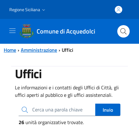
Vai al contenuto principale
Vai al menu principale
Regione Siciliana
Comune di Acquedolci
Home
Amministrazione
Uffici
Uffici
Le informazioni e i contatti degli Uffici di Città, gli
uffici aperti al pubblico e gli uffici assistenziali.
Cerca una parola chiave
Invio
26
unità organizzative trovate.