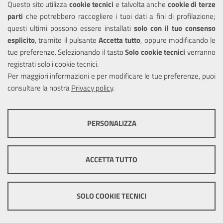
Questo sito utilizza
cookie tecnici
e talvolta anche
cookie di terze
Amministrazione trasparente
parti
che potrebbero raccogliere i tuoi dati a fini di profilazione;
Informativa privacy
questi ultimi possono essere installati
solo con il tuo consenso
Note legali
esplicito
, tramite il pulsante
Accetta tutto
, oppure modificando le
tue preferenze. Selezionando il tasto
Solo cookie tecnici
verranno
Piano di miglioramento del sito
registrati solo i cookie tecnici.
Dichiarazione di accessibilità
Per maggiori informazioni e per modificare le tue preferenze, puoi
consultare la nostra
Privacy policy
.
SEGUICI SU
PERSONALIZZA
Facebook
COOKIE TECNICI
Questi cookie consentono la corretta navigazione del sito e la rendono
ACCETTA TUTTO
ottimale per ogni utente. Essi non raccolgono i tuoi dati e le tue
informazioni di navigazione per scopi di marketing e profilazione, e
Mappa del sito
Cookie
pertanto possono essere utilizzati senza bisogno di acquisire il tuo
policy
Credits
consenso.
SOLO COOKIE TECNICI
Mostra altre informazioni