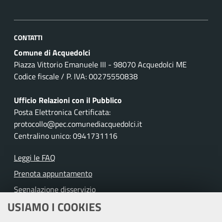
CONTATTI
Comune di Acquedolci
Piazza Vittorio Emanuele III - 98070 Acquedolci ME
Codice fiscale / P. IVA: 00275550838
Ufficio Relazioni con il Pubblico
Posta Elettronica Certificata:
protocollo@pec.comunediacquedolci.it
Centralino unico: 0941731116
Leggi le FAQ
Prenota appuntamento
Segnalazione disservizio
USIAMO I COOKIES
Richiesta assistenza