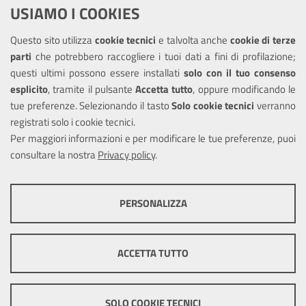
USIAMO I COOKIES
Richiesta assistenza
Questo sito utilizza
cookie tecnici
e talvolta anche
cookie di terze
Amministrazione trasparente
parti
che potrebbero raccogliere i tuoi dati a fini di profilazione;
Informativa privacy
questi ultimi possono essere installati
solo con il tuo consenso
Note legali
esplicito
, tramite il pulsante
Accetta tutto
, oppure modificando le
tue preferenze. Selezionando il tasto
Solo cookie tecnici
verranno
Piano di miglioramento del sito
registrati solo i cookie tecnici.
Dichiarazione di accessibilità
Per maggiori informazioni e per modificare le tue preferenze, puoi
consultare la nostra
Privacy policy
.
SEGUICI SU
PERSONALIZZA
Facebook
COOKIE TECNICI
Questi cookie consentono la corretta navigazione del sito e la rendono
ACCETTA TUTTO
ottimale per ogni utente. Essi non raccolgono i tuoi dati e le tue
informazioni di navigazione per scopi di marketing e profilazione, e
Mappa del sito
Cookie
pertanto possono essere utilizzati senza bisogno di acquisire il tuo
policy
Credits
consenso.
SOLO COOKIE TECNICI