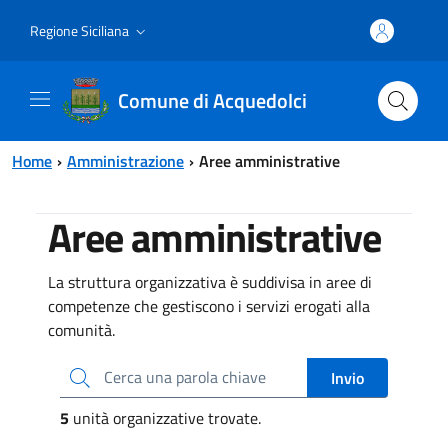
Vai al contenuto principale
Vai al menu principale
Regione Siciliana
Comune di Acquedolci
Home
Amministrazione
Aree amministrative
Aree amministrative
La struttura organizzativa è suddivisa in aree di
competenze che gestiscono i servizi erogati alla
comunità.
Cerca una parola chiave
Invio
5
unità organizzative trovate.