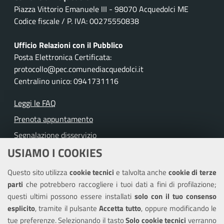
Piazza Vittorio Emanuele III - 98070 Acquedolci ME
Codice fiscale / P. IVA: 00275550838
Ufficio Relazioni con il Pubblico
Posta Elettronica Certificata:
protocollo@pec.comunediacquedolci.it
Centralino unico: 0941731116
Leggi le FAQ
Prenota appuntamento
Segnalazione disservizio
USIAMO I COOKIES
Richiesta assistenza
Questo sito utilizza
cookie tecnici
e talvolta anche
cookie di terze
Amministrazione trasparente
parti
che potrebbero raccogliere i tuoi dati a fini di profilazione;
Informativa privacy
questi ultimi possono essere installati
solo con il tuo consenso
Note legali
esplicito
, tramite il pulsante
Accetta tutto
, oppure modificando le
tue preferenze. Selezionando il tasto
Solo cookie tecnici
verranno
Piano di miglioramento del sito