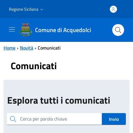
Vai al contenuto principale
Vai al menu principale
Regione Siciliana
Comune di Acquedolci
Home
Novità
Comunicati
Comunicati
Esplora tutti i comunicati
Cerca per parola chiave
Invio